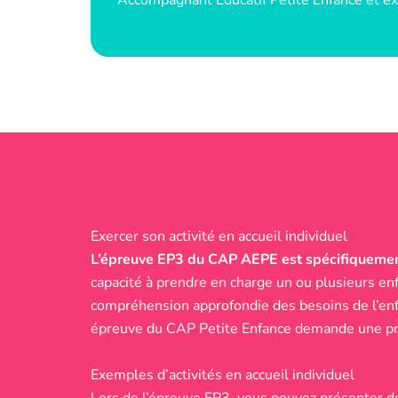
Exercer son activité en accueil individuel
L’épreuve EP3 du CAP AEPE est spécifiquement a
capacité à prendre en charge un ou plusieurs en
compréhension approfondie des besoins de l’enfa
épreuve du CAP Petite Enfance demande une pr
Exemples d’activités en accueil individuel
Lors de l’épreuve EP3, vous pouvez présenter des