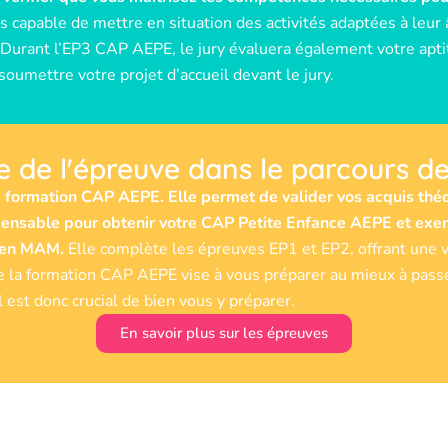
s capable de mettre en situation des activités adaptées à leur
e. Durant l’EP3 CAP AEPE, le jury évaluera également votre apt
oumettre votre projet d’accueil devant le jury.
 de l'épreuve dans le parcours d
re formation CAP AEPE. Elle permet de valider vos acquis thé
spensable pour obtenir votre CAP Petite Enfance AEPE et exer
r en MAM.
Elle complète les épreuves EP1 et EP2, offrant une 
 la formation CAP AEPE vise à vous préparer au mieux à passer 
l est donc crucial de bien vous y préparer.
En savoir plus sur les épreuves