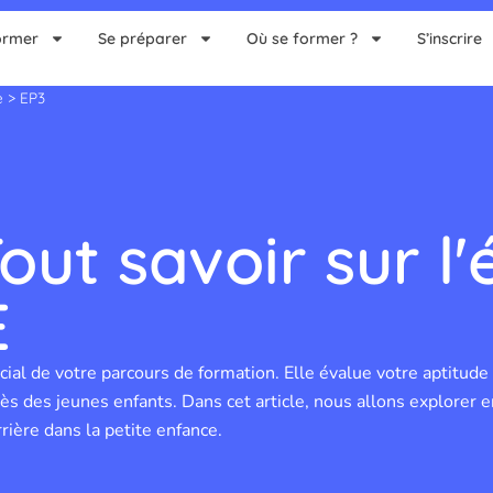
ormer
Se préparer
Où se former ?
S’inscrire
e
>
EP3
out savoir sur l
E
 de votre parcours de formation. Elle évalue votre aptitude à e
s des jeunes enfants. Dans cet article, nous allons explorer e
rière dans la petite enfance.