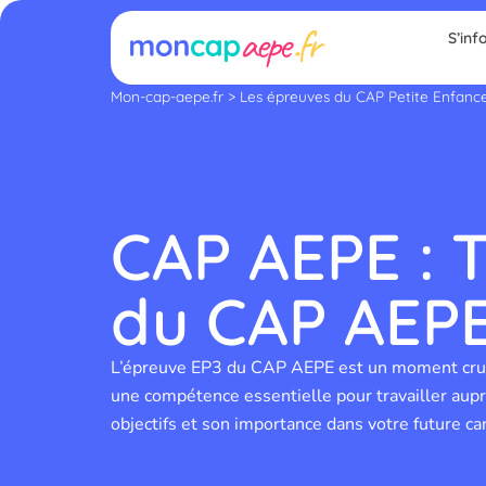
Aller
S’inf
au
contenu
Mon-cap-aepe.fr
>
Les épreuves du CAP Petite Enfanc
CAP AEPE : T
du CAP AEP
L’épreuve EP3 du CAP AEPE est un moment crucial
une compétence essentielle pour travailler auprè
objectifs et son importance dans votre future car