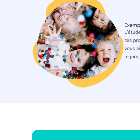
Exempl
L’étud
ces pro
vous ai
le jur