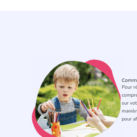
Commen
Pour r
compre
sur vot
manière
pour af