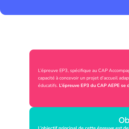
L’épreuve EP3, spécifique au CAP Accompagna
capacité à concevoir un projet d’accueil ada
éducatifs.
L’épreuve EP3 du CAP AEPE se dé
Ob
L’objectif principal de cette épreuve est d