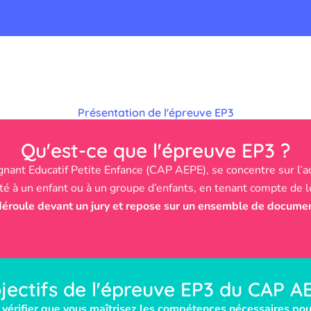
Présentation de l'épreuve EP3
Qu'est-ce que l'épreuve EP3 ?
nt Educatif Petite Enfance (CAP AEPE), se concentre sur l’ac
pté à un enfant ou à un groupe d’enfants, en tenant compte de l
roule devant un jury et repose sur un ensemble de documen
jectifs de l'épreuve EP3 du CAP A
e vérifier que vous maîtrisez les compétences nécessaires pou