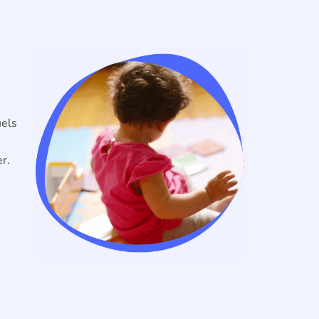
uels
r.