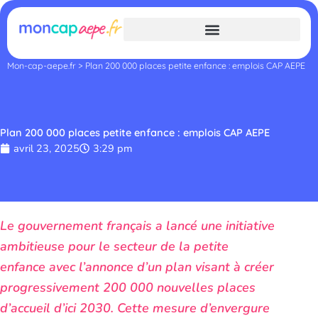
Aller
au
contenu
Mon-cap-aepe.fr
>
Plan 200 000 places petite enfance : emplois CAP AEPE
Plan 200 000 places petite enfance : emplois CAP AEPE
avril 23, 2025
3:29 pm
Le gouvernement français a lancé une initiative
ambitieuse pour le secteur de la petite
enfance avec l’annonce d’un plan visant à créer
progressivement 200 000 nouvelles places
d’accueil d’ici 2030. Cette mesure d’envergure