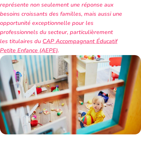
représente non seulement une réponse aux
besoins croissants des familles, mais aussi une
opportunité exceptionnelle pour les
professionnels du secteur, particulièrement
les titulaires du
CAP Accompagnant Éducatif
Petite Enfance (AEPE)
.