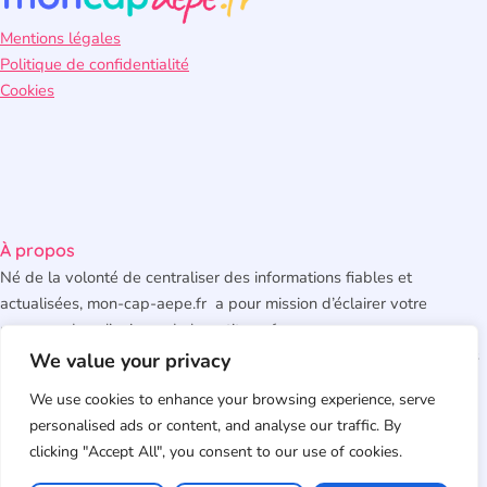
Mentions légales
Politique de confidentialité
Cookies
À propos
Né de la volonté de centraliser des informations fiables et
actualisées, mon-cap-aepe.fr a pour mission d’éclairer votre
parcours dans l’univers de la petite enfance.
Nous vous offrons un regard objectif sur le diplôme, ses débouchés
We value your privacy
et ses modalités. Notre engagement : vous fournir des informations
We use cookies to enhance your browsing experience, serve
claires, vérifiées et pratiques pour vous aider à faire des choix
personalised ads or content, and analyse our traffic. By
éclairés, que vous soyez futur candidat, en reconversion
clicking "Accept All", you consent to our use of cookies.
professionnelle ou simplement curieux du secteur.
© 2026 mon-cap-aepe.fr – Tous droits réservés