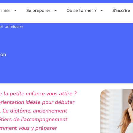
ormer
Se préparer
Où se former ?
S’inscrire
et admission
ion
 la petite enfance vous attire ?
ientation idéale pour débuter
. Ce diplôme, anciennement
étiers de l’accompagnement
comment vous y préparer