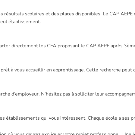
vos résultats scolaires et des places disponibles. Le CAP AEPE é
seul établissement.
ntacter directement les CFA proposant le CAP AEPE après 3ème
prêt à vous accueillir en apprentissage. Cette recherche peut
che d’employeur. N’hésitez pas à solliciter leur accompagnem
les établissements qui vous intéressent. Chaque école a ses p
n où vous devrez expliquer votre projet professionnel. Une le