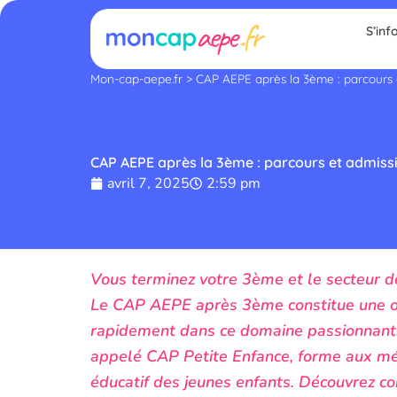
Aller
S’inf
au
contenu
Mon-cap-aepe.fr
>
CAP AEPE après la 3ème : parcours 
CAP AEPE après la 3ème : parcours et admiss
avril 7, 2025
2:59 pm
Vous terminez votre 3ème et le secteur de
Le CAP AEPE après 3ème constitue une or
rapidement dans ce domaine passionnant
appelé CAP Petite Enfance, forme aux m
éducatif des jeunes enfants. Découvrez 